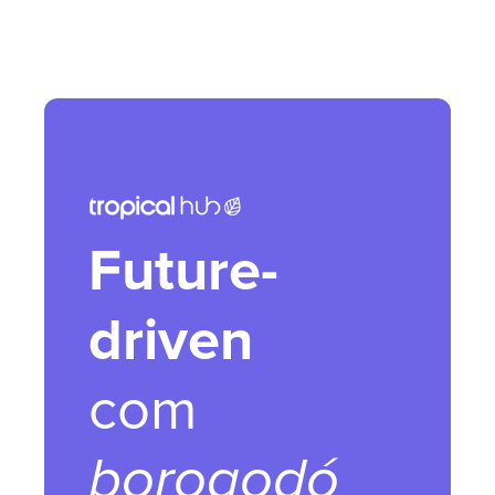
Future-
driven
com
borogodó