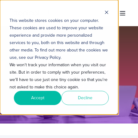
This website stores cookies on your computer.
These cookies are used to improve your website
experience and provide more personalized
services to you, both on this website and through
other media. To find out more about the cookies we
TROPICAL HUB
14 DE ABR. DE 2023 10:00:00
use, see our Privacy Policy.
3 MIN READ
We won't track your information when you visit our
site. But in order to comply with your preferences,
ONBOARDING HUBSPOT:
we'll have to use just one tiny cookie so that you're
SEGURANÇA PARA
not asked to make this choice again.
IMPLEMENTAÇÃO DO SEU
Accept
Decline
PROJETO