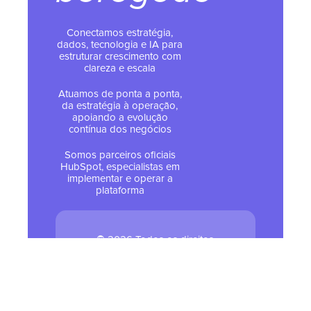
Conectamos estratégia,
dados, tecnologia e IA para
estruturar crescimento com
clareza e escala
Atuamos de ponta a ponta,
da estratégia à operação,
apoiando a evolução
contínua dos negócios
Somos parceiros oficiais
HubSpot, especialistas em
implementar e operar a
plataforma
© 2026 Todos os direitos
reservados - Tropical Hub
Política de Privacidade