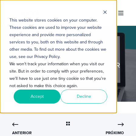
This website stores cookies on your computer.
These cookies are used to improve your website
experience and provide more personalized
services to you, both on this website and through
other media. To find out more about the cookies we
BRUNO AMICO
17/10/2016 19:11:54
6 MIN READ
use, see our Privacy Policy.
ÓTIMAS RAZÕES PARA INVESTIR
We won't track your information when you visit our
site. But in order to comply with your preferences,
EM SITES HUBSPOT
we'll have to use just one tiny cookie so that you're
not asked to make this choice again.
Accept
Decline
ANTERIOR
PRÓXIMO