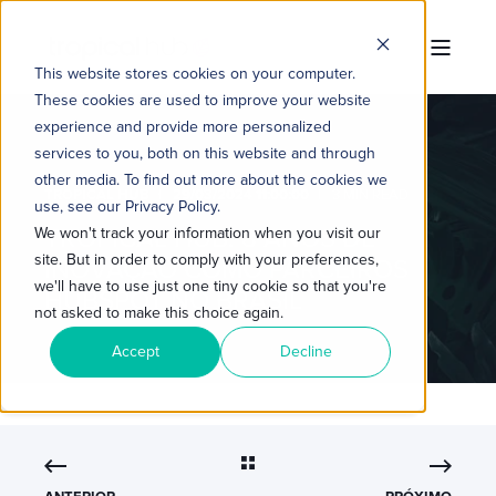
This website stores cookies on your computer.
These cookies are used to improve your website
experience and provide more personalized
services to you, both on this website and through
other media. To find out more about the cookies we
TROPICAL HUB
29/03/2024 11:00:00
3 MIN READ
use, see our Privacy Policy.
TROPICAL HUB: 8 ANOS DE
We won't track your information when you visit our
site. But in order to comply with your preferences,
INOVAÇÃO COMO PARCEIROS
we'll have to use just one tiny cookie so that you're
HUBSPOT NO BRASIL
not asked to make this choice again.
Accept
Decline