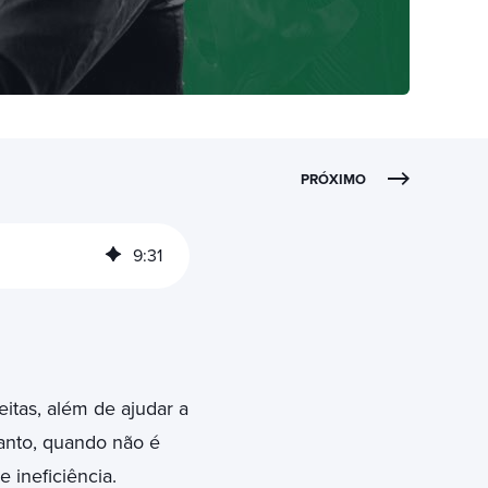
PRÓXIMO
9
:
31
itas, além de ajudar a
anto, quando não é
 ineficiência.