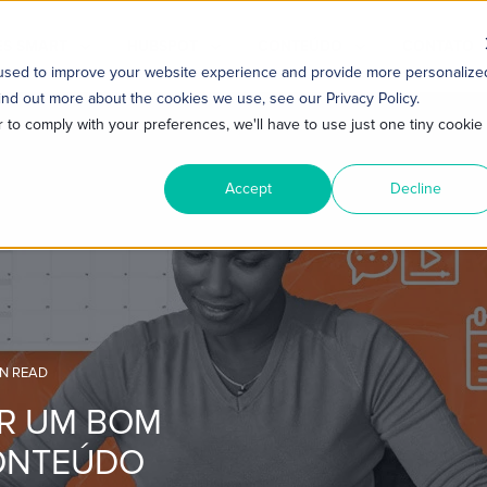
S SMART
HUBSPOT
CONTEÚDO
CONTATO
 used to improve your website experience and provide more personalize
ind out more about the cookies we use, see our Privacy Policy.
r to comply with your preferences, we'll have to use just one tiny cookie
Accept
Decline
IN READ
AR UM BOM
ONTEÚDO