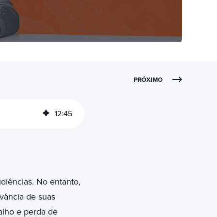
PRÓXIMO
12
:
45
diências. No entanto,
evância de suas
alho e perda de