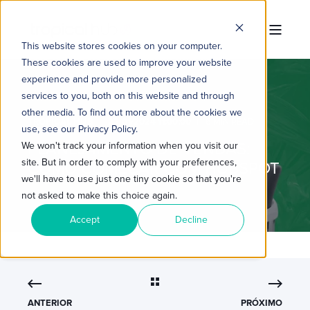
This website stores cookies on your computer.
These cookies are used to improve your website
experience and provide more personalized
services to you, both on this website and through
other media. To find out more about the cookies we
TROPICAL HUB
22/01/2024 11:00:00
6 MIN READ
use, see our Privacy Policy.
PLANEJAMENTO DE VENDAS:
We won't track your information when you visit our
site. But in order to comply with your preferences,
COMO COMEÇAR COM HUBSPOT
we'll have to use just one tiny cookie so that you're
not asked to make this choice again.
Accept
Decline
ANTERIOR
PRÓXIMO