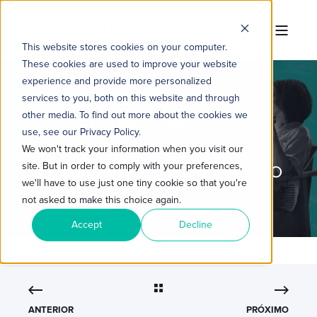
This website stores cookies on your computer.
These cookies are used to improve your website
experience and provide more personalized
services to you, both on this website and through
other media. To find out more about the cookies we
TROPICAL HUB
25/08/2025 11:00:00
10 MIN READ
use, see our Privacy Policy.
COMO CRIAR UM PODCAST
We won't track your information when you visit our
site. But in order to comply with your preferences,
CORPORATIVO COM PROPÓSITO
we'll have to use just one tiny cookie so that you're
not asked to make this choice again.
Accept
Decline
ANTERIOR
PRÓXIMO