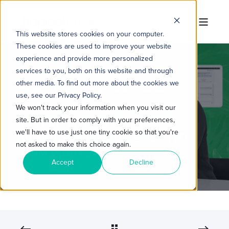
This website stores cookies on your computer.
These cookies are used to improve your website
experience and provide more personalized
services to you, both on this website and through
other media. To find out more about the cookies we
TROPICAL HUB
9 DE MAI. DE 2025 11:00:00
use, see our Privacy Policy.
3 MIN READ
We won't track your information when you visit our
site. But in order to comply with your preferences,
DO MARKETING AO PÓS-
we'll have to use just one tiny cookie so that you're
VENDAS: JORNADA EFICIENTE
not asked to make this choice again.
COM WHATSAPP
Accept
Decline