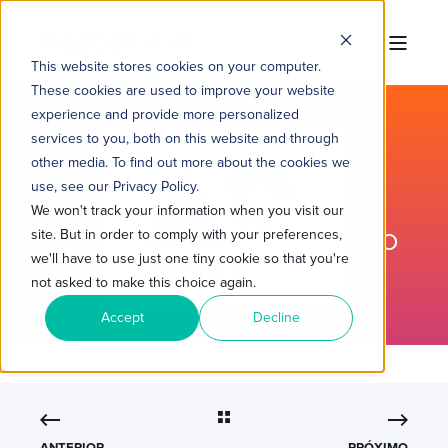
This website stores cookies on your computer.
These cookies are used to improve your website
experience and provide more personalized
services to you, both on this website and through
other media. To find out more about the cookies we
TROPICAL HUB
13 DE JAN. DE 2023 10:00:00
use, see our Privacy Policy.
4 MIN READ
We won't track your information when you visit our
site. But in order to comply with your preferences,
7 PROBLEMAS DA DESCONEXÃO
we'll have to use just one tiny cookie so that you're
ENTRE SISTEMAS E DADOS
not asked to make this choice again.
Accept
Decline
ANTERIOR
PRÓXIMO