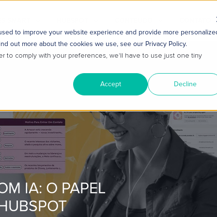
S SMART
HUBSPOT
CONTEÚDO
CONTATO
 used to improve your website experience and provide more personalize
ind out more about the cookies we use, see our Privacy Policy.
er to comply with your preferences, we'll have to use just one tiny
Accept
Decline
M IA: O PAPEL
 HUBSPOT