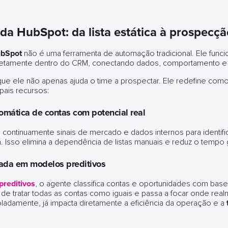
da HubSpot: da lista estática à prospecçã
ubSpot
não é uma ferramenta de automação tradicional. Ele fun
diretamente dentro do CRM, conectando dados, comportamento e
ca que ele não apenas ajuda o time a prospectar. Ele redefine co
pais recursos:
tomática de contas com potencial real
a continuamente sinais de mercado e dados internos para identi
. Isso elimina a dependência de listas manuais e reduz o tempo
ada em modelos preditivos
reditivos
, o agente classifica contas e oportunidades com base
de tratar todas as contas como iguais e passa a focar onde real
oladamente, já impacta diretamente a eficiência da operação e a