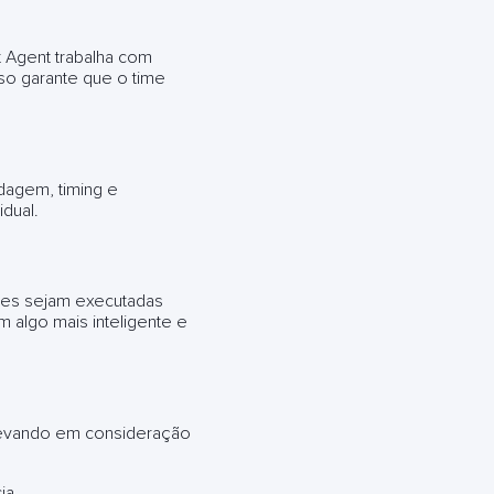
t Agent trabalha com
so garante que o time
dagem, timing e
dual.
ões sejam executadas
 algo mais inteligente e
 levando em consideração
ia.