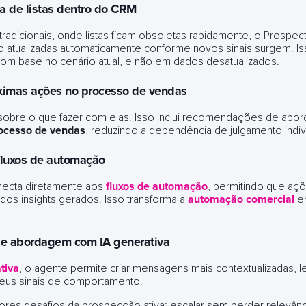
a de listas dentro do CRM
radicionais, onde listas ficam obsoletas rapidamente, o Prospec
ão atualizadas automaticamente conforme novos sinais surgem. Is
om base no cenário atual, e não em dados desatualizados.
ximas ações no processo de vendas
 sobre o que fazer com elas. Isso inclui recomendações de abor
ocesso de vendas
, reduzindo a dependência de julgamento indivi
luxos de automação
necta diretamente aos
fluxos de automação
, permitindo que aç
 dos insights gerados. Isso transforma a
automação comercial
em
de abordagem com IA generativa
tiva
, o agente permite criar mensagens mais contextualizadas,
eus sinais de comportamento.
ores desafios da prospecção ativa: escalar sem perder relevânc