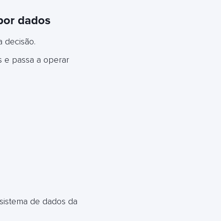
por dados
 decisão.
s e passa a operar
ssistema de dados da
a