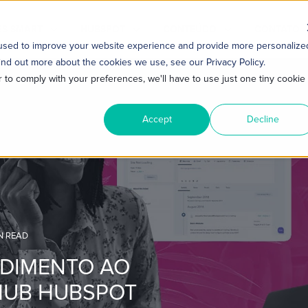
S SMART
HUBSPOT
CONTEÚDO
CONTATO
 used to improve your website experience and provide more personalize
ind out more about the cookies we use, see our Privacy Policy.
r to comply with your preferences, we'll have to use just one tiny cookie
Accept
Decline
N READ
NDIMENTO AO
 HUB HUBSPOT