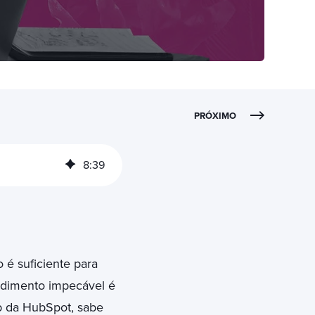
PRÓXIMO
8
:
39
 é suficiente para
ndimento impecável é
ub da HubSpot, sabe