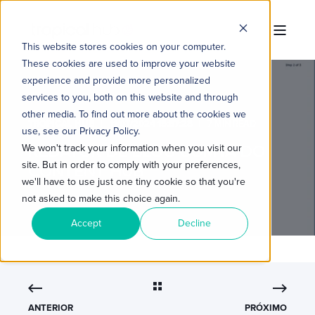
This website stores cookies on your computer.
These cookies are used to improve your website
experience and provide more personalized
services to you, both on this website and through
other media. To find out more about the cookies we
TROPICAL HUB
11/07/2024 15:57:28
7 MIN READ
use, see our Privacy Policy.
REDATOR DE BLOG COM IA DO
We won't track your information when you visit our
site. But in order to comply with your preferences,
CONTENT HUB
we'll have to use just one tiny cookie so that you're
not asked to make this choice again.
Accept
Decline
ANTERIOR
PRÓXIMO