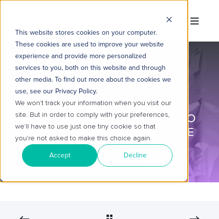
This website stores cookies on your computer.
These cookies are used to improve your website
experience and provide more personalized
services to you, both on this website and through
other media. To find out more about the cookies we
THAÍS FREITAS
24 DE MAR. DE 2023 10:00:00
use, see our Privacy Policy.
5 MIN READ
We won't track your information when you visit our
site. But in order to comply with your preferences,
A RELAÇÃO DA EXPERIÊNCIA DO
we'll have to use just one tiny cookie so that
CLIENTE COM ARQUITETURA DE
you're not asked to make this choice again.
INFORMAÇÃO
Accept
Decline