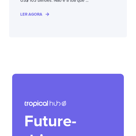
US$ 103 bilhões. Não é à toa que ...
LER AGORA
Future-