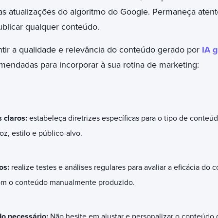
as atualizações do algoritmo do Google. Permaneça atent
ublicar qualquer conteúdo.
ntir a qualidade e relevância do conteúdo gerado por
IA 
mendadas para incorporar à sua rotina de marketing:
 claros:
estabeleça diretrizes específicas para o tipo de conteú
z, estilo e público-alvo.
os:
realize testes e análises regulares para avaliar a eficácia do
m o conteúdo manualmente produzido.
do necessário:
Não hesite em ajustar e personalizar o conteúdo 