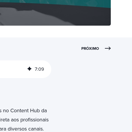
PRÓXIMO
7
:
09
s no Content Hub da
reta aos profissionais
ara diversos canais.