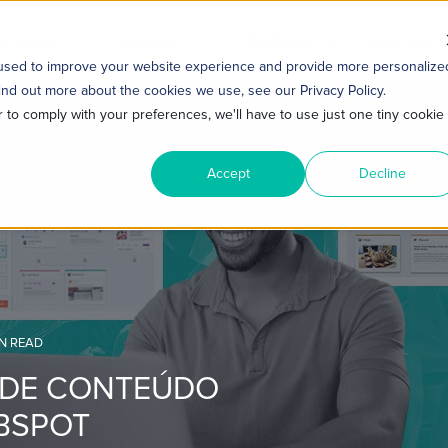
S SMART
HUBSPOT
CONTEÚDO
CONTATO
 used to improve your website experience and provide more personalize
ind out more about the cookies we use, see our Privacy Policy.
r to comply with your preferences, we'll have to use just one tiny cookie
Accept
Decline
IN READ
 DE CONTEÚDO
BSPOT