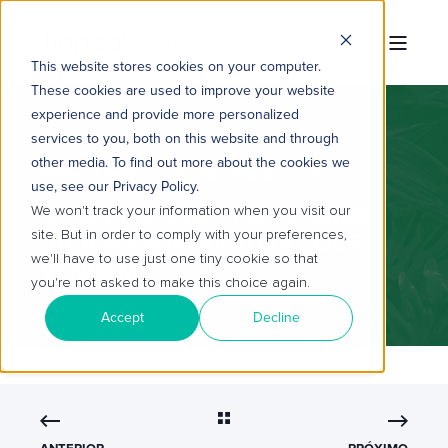
This website stores cookies on your computer.
These cookies are used to improve your website
experience and provide more personalized
services to you, both on this website and through
other media. To find out more about the cookies we
TROPICAL HUB
24/09/2025 11:00:02
3 MIN READ
use, see our Privacy Policy.
STORYTELLING: TRANSFORME
We won't track your information when you visit our
site. But in order to comply with your preferences,
DADOS EM NARRATIVAS QUE
we'll have to use just one tiny cookie so that
VENDEM
you're not asked to make this choice again.
Accept
Decline