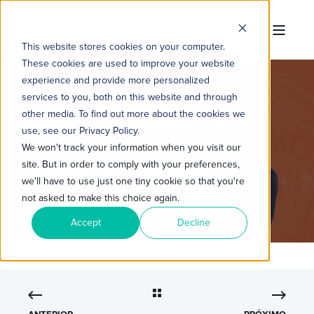
This website stores cookies on your computer.
These cookies are used to improve your website
experience and provide more personalized
services to you, both on this website and through
other media. To find out more about the cookies we
TROPICAL HUB
10/06/2024 11:00:00
5 MIN READ
use, see our Privacy Policy.
TENDÊNCIAS DE MARKETING:
We won't track your information when you visit our
site. But in order to comply with your preferences,
QUANDO A EFICIÊNCIA
we'll have to use just one tiny cookie so that you're
ENCONTRA A INOVAÇÃO
not asked to make this choice again.
Accept
Decline