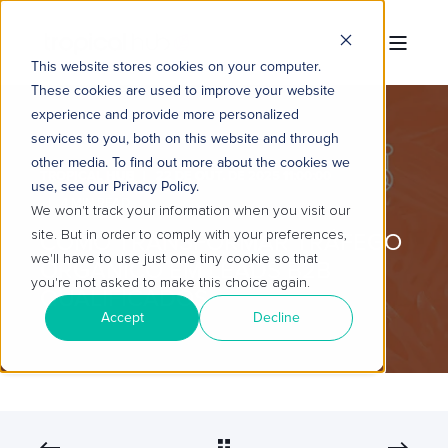
This website stores cookies on your computer.
These cookies are used to improve your website
experience and provide more personalized
services to you, both on this website and through
other media. To find out more about the cookies we
TROPICAL HUB
22 DE OUT. DE 2025 11:00:00
use, see our Privacy Policy.
4 MIN READ
We won't track your information when you visit our
site. But in order to comply with your preferences,
COMO TRANSFORMAR TRÁFEGO
we'll have to use just one tiny cookie so that
ORGÂNICO EM LEADS B2B
you're not asked to make this choice again.
QUALIFICADOS
Accept
Decline