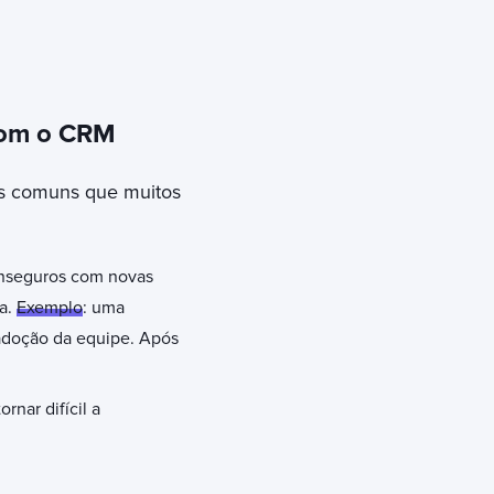
 com o CRM
os comuns que muitos
inseguros com novas
da.
Exemplo
: uma
adoção da equipe. Após
rnar difícil a