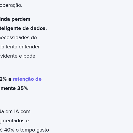
 operação
.
inda perdem
teligente de dados.
necessidades do
a tenta entender
evidente e pode
2% a
retenção de
damente 35%
da em IA com
egmentados e
até 40% o tempo gasto