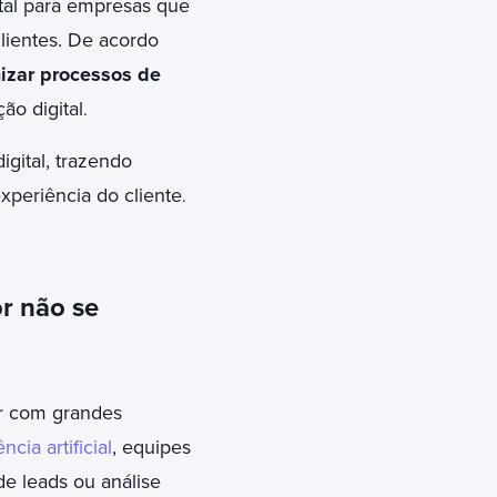
tal para empresas que
lientes. De acordo
izar processos de
ão digital
.
gital, trazendo
periência do cliente
.
or não se
ar com grandes
ência artificial
, equipes
e leads ou análise