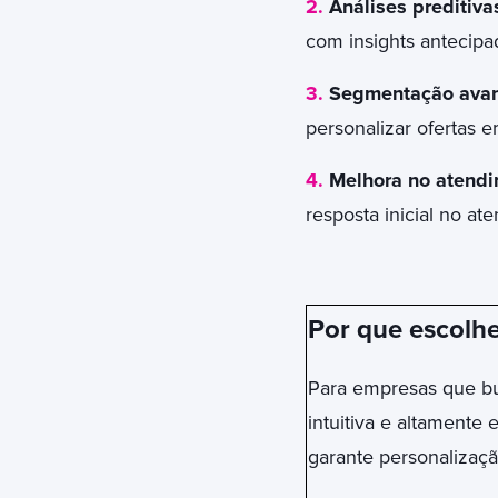
2.
Análises preditiva
com insights antecipa
3.
Segmentação ava
personalizar ofertas e
4.
Melhora no atendim
resposta inicial no at
Por que escolh
Para empresas que bu
intuitiva e altament
garante personalizaç