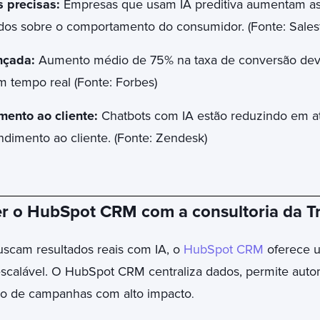
s precisas:
Empresas que usam IA preditiva aumentam a
dos sobre o comportamento do consumidor. (Fonte: Sales
nçada:
Aumento médio de 75% na taxa de conversão dev
m tempo real (Fonte: Forbes)
ento ao cliente:
Chatbots com IA estão reduzindo em a
endimento ao cliente. (Fonte: Zendesk)
er o HubSpot CRM com a consultoria da T
scam resultados reais com IA, o
HubSpot CRM
oferece u
e escalável. O HubSpot CRM centraliza dados, permite au
ão de campanhas com alto impacto
.