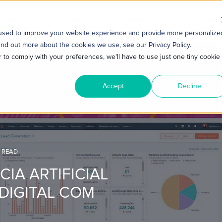
S SMART
HUBSPOT
CONTEÚDO
CONTATO
 used to improve your website experience and provide more personalize
ind out more about the cookies we use, see our Privacy Policy.
r to comply with your preferences, we'll have to use just one tiny cookie
Accept
Decline
N READ
CIA ARTIFICIAL
DIGITAL COM