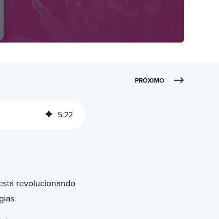
PRÓXIMO
5
:
22
stá revolucionando
gias
.