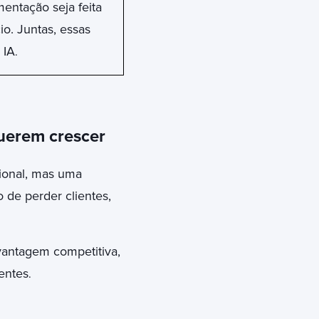
entação seja feita
o. Juntas, essas
 IA
.
uerem crescer
cional, mas uma
 de perder clientes,
vantagem competitiva,
entes
.