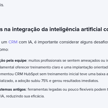
is
.
 na integração da inteligência artificial
r um
CRM
com IA, é importante considerar alguns desafi
como
:
ção pela equipe
: muitos profissionais se sentem ameaçados ou 
damental oferecer treinamento claro e uma implantação orienta
mentou CRM HubSpot sem treinamento inicial teve uma baixa 
alizado, a adoção subiu 75% e gerou resultados imediatos.
stemas antigos
: ferramentas legadas ou pouco flexíveis podem to
A, reduzindo sua eficácia.