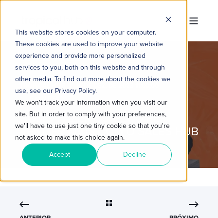
This website stores cookies on your computer.
These cookies are used to improve your website
experience and provide more personalized
services to you, both on this website and through
other media. To find out more about the cookies we
TROPICAL HUB
15 DE DEZ. DE 2023 11:00:00
use, see our Privacy Policy.
5 MIN READ
We won't track your information when you visit our
site. But in order to comply with your preferences,
COMO FAZER SUA EQUIPE
we'll have to use just one tiny cookie so that you're
VENDER MAIS COM O SALES HUB
not asked to make this choice again.
Accept
Decline
ANTERIOR
PRÓXIMO