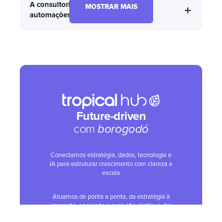
A consultoria inclui ajustes em
MOSTRAR MAIS
automações e fluxos existentes?
Como é feita a governança e padronização
de dados?
Como minha equipe recebe suporte
Future-driven
funcional e treinamento?
com
borogodó
Conectamos estratégia, dados, tecnologia e
Existe contrato mínimo ou posso contratar
IA para estruturar crescimento com clareza e
por ciclos flexíveis?
escala
Atuamos de ponta a ponta, da estratégia à
operação, apoiando a evolução contínua dos
negócios