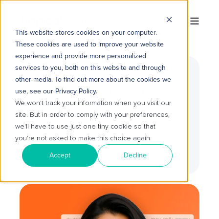
This website stores cookies on your computer.
These cookies are used to improve your website
experience and provide more personalized
services to you, both on this website and through
Evolução contínua e
other media. To find out more about the cookies we
estruturada
para operações
use, see our Privacy Policy.
We won't track your information when you visit our
eficientes e escaláveis
site. But in order to comply with your preferences,
we'll have to use just one tiny cookie so that
Direcionamos a evolução da
you're not asked to make this choice again.
plataforma alinhada aos seus processos
e com foco em valor e usabilidade
Accept
Decline