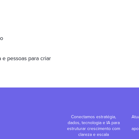
to
 e pessoas para criar
Conectamos estratégia,
Atu
dados, tecnologia e IA para
estruturar crescimento com
apo
clareza e escala