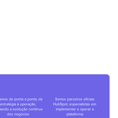
amos de ponta a ponta, da
Somos parceiros oficiais
estratégia à operação,
HubSpot, especialistas em
iando a evolução contínua
implementar e operar a
dos negócios
plataforma