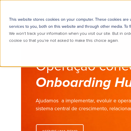
SOBRE NÓS
SOLUÇÕE
This website stores cookies on your computer. These cookies are
services to you, both on this website and through other media. To f
We won't track your information when you visit our site. But in ord
cookie so that you're not asked to make this choice again.
Operação cone
|
Ajudamos a implementar, evoluir e ope
sistema central de crescimento, relaciona