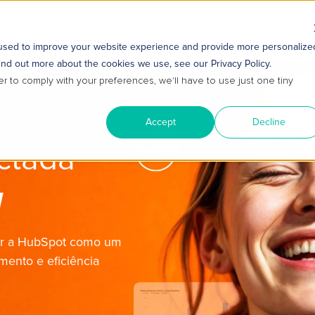
S SMART
HUBSPOT
CONTEÚDO
CONTATO
 used to improve your website experience and provide more personalize
ind out more about the cookies we use, see our Privacy Policy.
er to comply with your preferences, we'll have to use just one tiny
Accept
Decline
ctada
rar a HubSpot como um
mento e eficiência