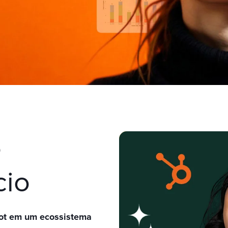
o
cio
pot em um ecossistema