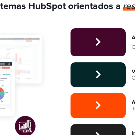
stemas HubSpot orientados a
re
A
C
V
C
A
T
I