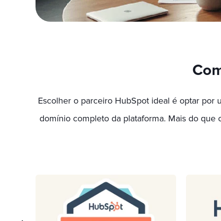
Com
Escolher o parceiro HubSpot ideal é optar por 
Operação contínua, governança de dados,
C
omponentes, integrações, automações a
Dados, processos e estruturas tr
Evolução contínua da sua con
Capacitação prática, personal
Estruturação completa do
domínio completo da plataforma. Mais do que cr