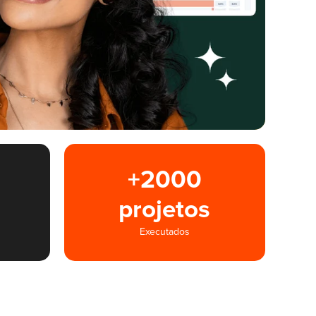
+2000
projetos
Executados