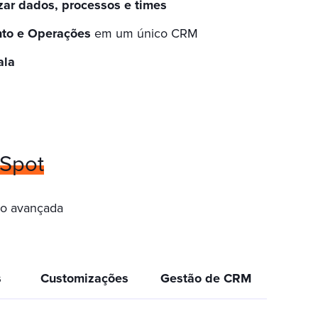
zar dados, processos e times
nto e Operações
em um único CRM
ala
bSpot
ão avançada
s
Customizações
Gestão de CRM