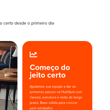
o certo desde o primeiro dia
Começo do
jeito certo
Ajudamos sua equipe a dar os
primeiros passos na HubSpot com
clareza, estrutura e visão de longo
prazo. Base sólida para crescer
sem retrabalho