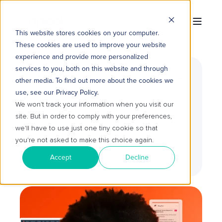
This website stores cookies on your computer.
These cookies are used to improve your website
experience and provide more personalized
services to you, both on this website and through
Capacitação prática para uso
other media. To find out more about the cookies we
eficiente, consistente e
use, see our Privacy Policy.
We won't track your information when you visit our
escalável da plataforma
site. But in order to comply with your preferences,
we'll have to use just one tiny cookie so that
Treinamos sua equipe com foco em
you're not asked to make this choice again.
processos reais, boas práticas e domínio
operacional
Accept
Decline