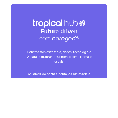
Vocês entregam materiais de apoio?
Future-driven
com
borogodó
O treinamento substitui a implementação
ou gestão do CRM?
Conectamos estratégia, dados, tecnologia e
IA para estruturar crescimento com clareza e
escala
Atuamos de ponta a ponta, da estratégia à
operação, apoiando a evolução contínua dos
negócios
Somos parceiros oficiais HubSpot,
especialistas em implementar e operar a
plataforma
© 2026 Todos os direitos reservados -