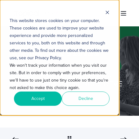
This website stores cookies on your computer.
These cookies are used to improve your website
experience and provide more personalized
services to you, both on this website and through
other media. To find out more about the cookies we
TROPICAL HUB
1 DE MAI. DE 2023 10:00:00
use, see our Privacy Policy.
4 MIN READ
We won't track your information when you visit our
site. But in order to comply with your preferences,
4 DASHBOARDS HUBSPOT QUE
we'll have to use just one tiny cookie so that you're
TODA EQUIPE DE VENDAS DEVE
not asked to make this choice again.
USAR
Accept
Decline