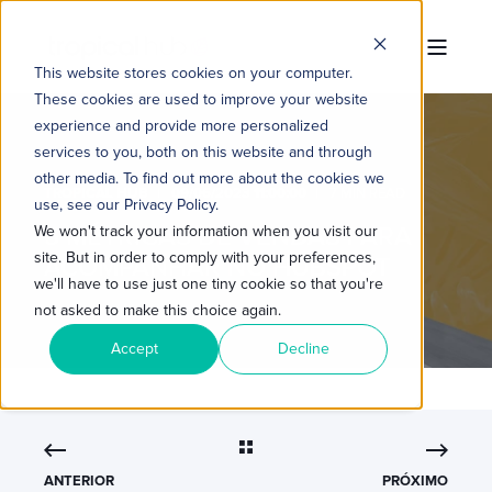
This website stores cookies on your computer.
These cookies are used to improve your website
experience and provide more personalized
services to you, both on this website and through
other media. To find out more about the cookies we
TROPICAL HUB
09/06/2023 11:00:00
7 MIN READ
use, see our Privacy Policy.
5 MÉTRICAS DE VENDAS PARA
We won't track your information when you visit our
site. But in order to comply with your preferences,
ACOMPANHAR NO HUBSPOT
we'll have to use just one tiny cookie so that you're
not asked to make this choice again.
Accept
Decline
ANTERIOR
PRÓXIMO