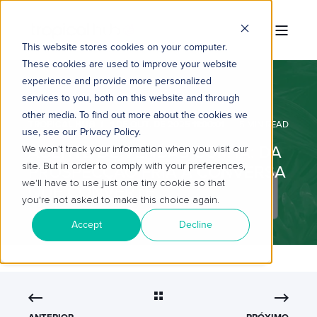
This website stores cookies on your computer.
These cookies are used to improve your website
experience and provide more personalized
services to you, both on this website and through
other media. To find out more about the cookies we
TROPICAL HUB
1 DE OUT. DE 2025 11:00:01
5 MIN READ
use, see our Privacy Policy.
AGENTE DE VENDAS COM IA: DA
We won't track your information when you visit our
site. But in order to comply with your preferences,
PROSPECÇÃO FRIA À CONVERSA
we'll have to use just one tiny cookie so that
QUE CONVERTE
you're not asked to make this choice again.
Accept
Decline