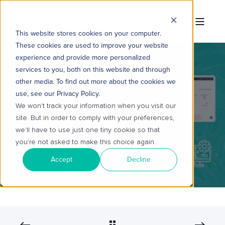
This website stores cookies on your computer.
These cookies are used to improve your website
experience and provide more personalized
services to you, both on this website and through
other media. To find out more about the cookies we
TROPICAL HUB
29 DE MAI. DE 2026 09:30:01
use, see our Privacy Policy.
4 MIN READ
We won't track your information when you visit our
site. But in order to comply with your preferences,
5 PASSOS PARA ESTRATÉGIAS
we'll have to use just one tiny cookie so that
EFICAZES DE AEO (ANSWER
you're not asked to make this choice again.
ENGINE OPTIMIZATION)
Accept
Decline