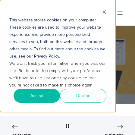
This website stores cookies on your computer.
These cookies are used to improve your website
experience and provide more personalized
services to you, both on this website and through
other media. To find out more about the cookies we
TROPICAL HUB
13/04/2026 11:00:01
5 MIN READ
use, see our Privacy Policy.
ARQUITETURA DIGITAL: COMO
We won't track your information when you visit our
site. But in order to comply with your preferences,
ESTRUTURAR OPERAÇÕES
we'll have to use just one tiny cookie so that
ESCALÁVEIS
you're not asked to make this choice again.
Accept
Decline