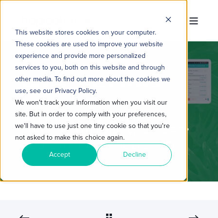
This website stores cookies on your computer.
These cookies are used to improve your website
experience and provide more personalized
services to you, both on this website and through
other media. To find out more about the cookies we
TROPICAL HUB
11 DE JUN. DE 2025 09:00:00
use, see our Privacy Policy.
3 MIN READ
We won't track your information when you visit our
site. But in order to comply with your preferences,
SUA EMPRESA NÃO FAZ
we'll have to use just one tiny cookie so that you're
ATENDIMENTO VIA WHATSAPP?
not asked to make this choice again.
ISSO ESTÁ CUSTANDO CARO
Accept
Decline