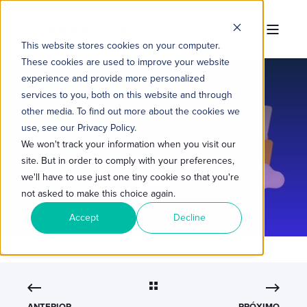
This website stores cookies on your computer.
These cookies are used to improve your website
experience and provide more personalized
services to you, both on this website and through
other media. To find out more about the cookies we
TROPICAL HUB
20 DE MAR. DE 2023 10:00:00
use, see our Privacy Policy.
4 MIN READ
We won't track your information when you visit our
site. But in order to comply with your preferences,
BANCO DE DADOS E PLANILHA:
we'll have to use just one tiny cookie so that you're
COMO ESCOLHER O MELHOR
not asked to make this choice again.
Accept
Decline
ANTERIOR
PRÓXIMO