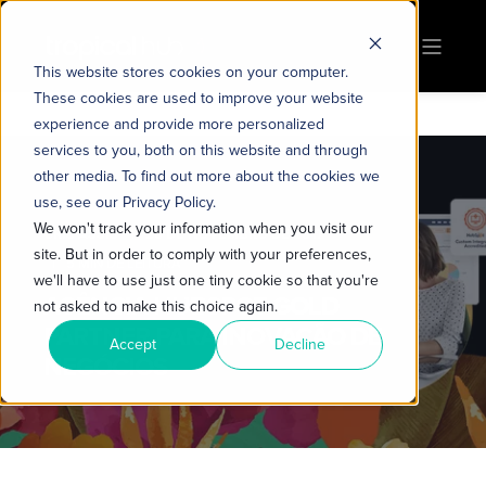
This website stores cookies on your computer.
These cookies are used to improve your website
experience and provide more personalized
services to you, both on this website and through
other media. To find out more about the cookies we
use, see our Privacy Policy.
We won't track your information when you visit our
CRIS ASSIS
20 DE NOVEMBRO DE 2017
site. But in order to comply with your preferences,
5 MIN DE LEITURA
we'll have to use just one tiny cookie so that you're
AGÊNCIA HUBSPOT GOLD
not asked to make this choice again.
PARTNER PARA INOVAÇÃO DE
Accept
Decline
NEGÓCIOS