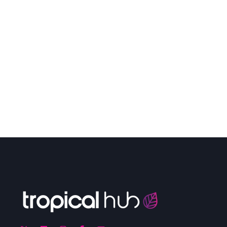
HUBSPOT VIDEO: MAIS
PERFORMANCE PARA
CAMPANHAS DE MARKETING E
VENDAS
Luzes, câmera, ação. As estratégias de conteúdo
com uso de vídeos estão revolucionando as
campanhas de marketing.
LER AGORA