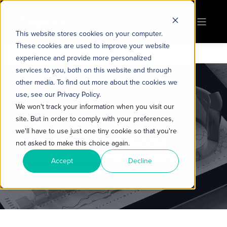
This website stores cookies on your computer.
These cookies are used to improve your website
experience and provide more personalized
services to you, both on this website and through
other media. To find out more about the cookies we
use, see our Privacy Policy.
We won't track your information when you visit our
TROPICAL HUB
22 DE NOVEMBRO DE 2017
site. But in order to comply with your preferences,
3 MIN DE LEITURA
we'll have to use just one tiny cookie so that you're
POR QUE SE ATENTAR COM
not asked to make this choice again.
MARKETING DE PERFORMANCE
Accept
Decline
PARA CRESCER?