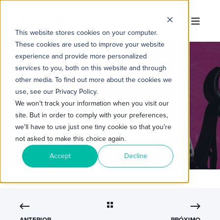
This website stores cookies on your computer.
These cookies are used to improve your website
experience and provide more personalized
services to you, both on this website and through
other media. To find out more about the cookies we
TROPICAL HUB
6 DE SET. DE 2024 11:00:00
use, see our Privacy Policy.
6 MIN READ
We won't track your information when you visit our
site. But in order to comply with your preferences,
HUBSPOT MARKETING PARA
we'll have to use just one tiny cookie so that you're
CAPTAÇÃO DE LEADS
not asked to make this choice again.
Accept
Decline
ANTERIOR
PRÓXIMO