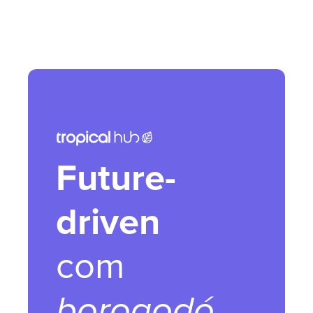
Future-
driven
com
borogodó