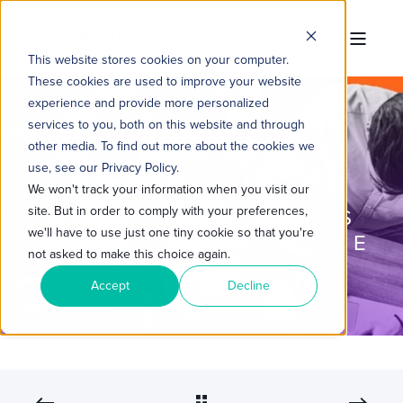
This website stores cookies on your computer.
These cookies are used to improve your website
experience and provide more personalized
services to you, both on this website and through
other media. To find out more about the cookies we
TROPICAL HUB
15 DE FEV. DE 2023 10:00:00
use, see our Privacy Policy.
4 MIN READ
We won't track your information when you visit our
site. But in order to comply with your preferences,
CASES HUBSPOT: ESTRATÉGIAS
we'll have to use just one tiny cookie so that you're
VISIONÁRIAS PARA MARKETING E
not asked to make this choice again.
VENDAS
Accept
Decline