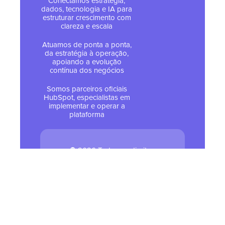
Conectamos estratégia,
dados, tecnologia e IA para
estruturar crescimento com
clareza e escala
Atuamos de ponta a ponta,
da estratégia à operação,
apoiando a evolução
contínua dos negócios
Somos parceiros oficiais
HubSpot, especialistas em
implementar e operar a
plataforma
© 2026 Todos os direitos
reservados - Tropical Hub
Política de Privacidade