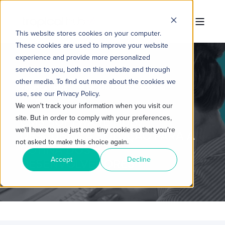
This website stores cookies on your computer.
These cookies are used to improve your website
experience and provide more personalized
services to you, both on this website and through
other media. To find out more about the cookies we
TROPICAL HUB
14 DE JUN. DE 2022 10:00:00
use, see our Privacy Policy.
3 MIN READ
We won't track your information when you visit our
site. But in order to comply with your preferences,
CMS SOFTWARE HUB:
we'll have to use just one tiny cookie so that you're
DESCUBRA A SOLUÇÃO PARA A
not asked to make this choice again.
ROTINA DOS
Accept
Decline
DESENVOLVEDORES