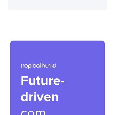
Future-
driven
com