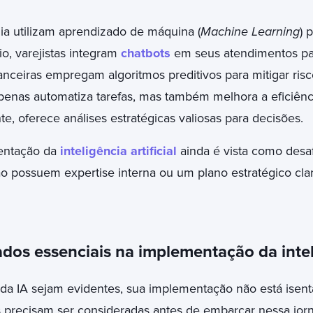
a utilizam aprendizado de máquina (
Machine Learning
) 
o, varejistas integram
chatbots
em seus atendimentos par
inanceiras empregam algoritmos preditivos para mitigar risc
apenas automatiza tarefas, mas também melhora a eficiênc
nte, oferece
análises estratégicas valiosas
para decisões.
entação da
inteligência artificial
ainda é vista como desa
 possuem expertise interna ou um plano estratégico cla
dos essenciais na implementação da inteli
da IA sejam evidentes, sua implementação não está isenta
s precisam ser consideradas antes de embarcar nessa jor