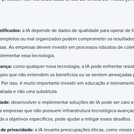
alificados:
a
IA depende de dados de qualidade para operar de f
ncompletos ou mal organizados podem comprometer os resultados
sas. As empresas devem investir em processos robustos de cole
plementar essa tecnologia.
dança:
c
omo qualquer nova tecnologia, a IA pode enfrentar resis
ipes que não entendem os benefícios ou se sentem ameaçadas
o. Por isso, é muito importante investir em educação e treiname
aliada e não uma substituta.
dade:
desenvolver e implementar soluções de IA pode ser caro 
a empresas que não possuem infraestrutura tecnológica avançada
hada a objetivos específicos, pode ajudar a mitigar esses desafios.
 de privacidade:
a IA levanta preocupações éticas, como vieses 