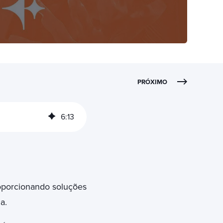
PRÓXIMO
6
:
13
proporcionando soluções
a.