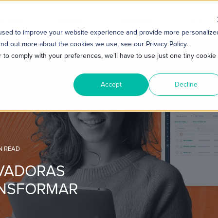
S SMART
HUBSPOT
CONTEÚDO
CONTATO
 used to improve your website experience and provide more personalize
ind out more about the cookies we use, see our Privacy Policy.
r to comply with your preferences, we'll have to use just one tiny cookie
Accept
Decline
N READ
VADORAS
RANSFORMAR