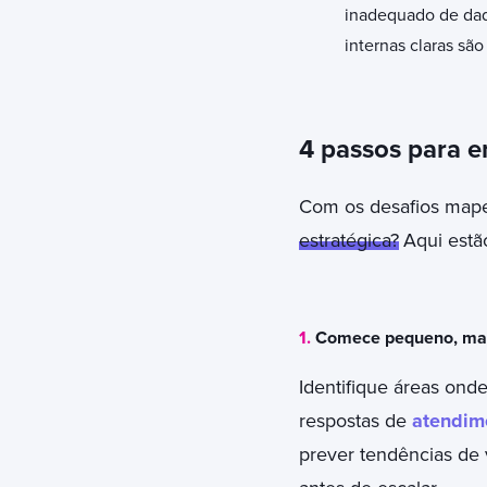
inadequado de dad
internas claras são
4 passos para 
Com os desafios mape
estratégica?
Aqui estã
1.
Comece pequeno, mas 
Identifique áreas ond
respostas de
atendime
prever tendências de 