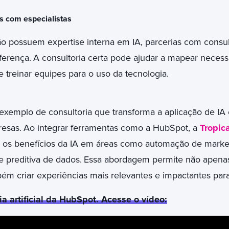
s com especialistas
 possuem expertise interna em IA, parcerias com consult
ferença.
A consultoria certa pode ajudar a mapear neces
 treinar equipes para o uso da tecnologia.
xemplo de consultoria que transforma a aplicação de IA
resas.
A
o integrar ferramentas como a HubSpot, a
Tropic
r os benefícios da IA em áreas como automação de market
e preditiva de dados.
Essa abordagem permite não apenas 
ém criar experiências mais relevantes e impactantes para 
a artificial da HubSpot. Acesse o vídeo: