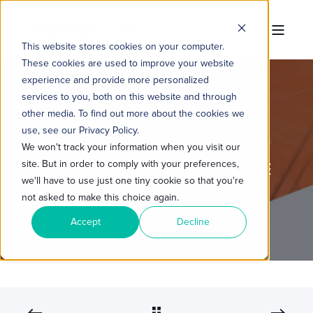
This website stores cookies on your computer.
These cookies are used to improve your website
experience and provide more personalized
services to you, both on this website and through
other media. To find out more about the cookies we
TROPICAL HUB
18 DE AGO. DE 2023 11:00:00
use, see our Privacy Policy.
8 MIN READ
We won't track your information when you visit our
site. But in order to comply with your preferences,
ESTRATÉGIA DE CRM: DICAS DE
we'll have to use just one tiny cookie so that you're
BOAS PRÁTICAS PARA O
not asked to make this choice again.
SUCESSO COM HUBSPOT
Accept
Decline