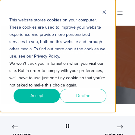
This website stores cookies on your computer.
These cookies are used to improve your website
experience and provide more personalized
services to you, both on this website and through
other media. To find out more about the cookies we
TROPICAL HUB
04/08/2023 11:00:00
6 MIN READ
use, see our Privacy Policy.
SUPERE A RECESSÃO COM
We won't track your information when you visit our
site. But in order to comply with your preferences,
ESTRATÉGIAS DE MARKETING
we'll have to use just one tiny cookie so that you're
DIGITAL
not asked to make this choice again.
Accept
Decline