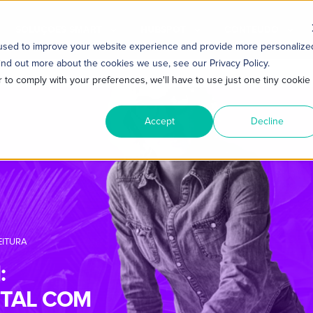
SOLUÇÕES SMART
HUBSPOT
CONTEÚDO
 used to improve your website experience and provide more personalize
ind out more about the cookies we use, see our Privacy Policy.
r to comply with your preferences, we'll have to use just one tiny cookie
Accept
Decline
EITURA
:
TAL COM