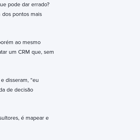
que pode dar errado?
m dos pontos mais
, porém ao mesmo
ratar um CRM que, sem
 e disseram, “eu
ada de decisão
sultores, é mapear e