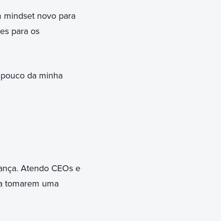
 mindset novo para
es para os
m pouco da minha
ança. Atendo CEOs e
s a tomarem uma
s.