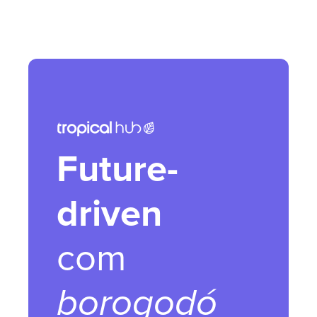
Future-
driven
com
borogodó