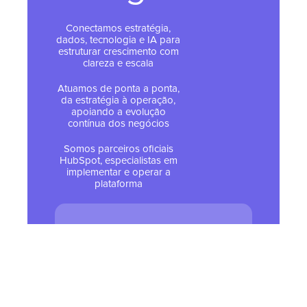
Conectamos estratégia,
dados, tecnologia e IA para
estruturar crescimento com
clareza e escala
Atuamos de ponta a ponta,
da estratégia à operação,
apoiando a evolução
contínua dos negócios
Somos parceiros oficiais
HubSpot, especialistas em
implementar e operar a
plataforma
© 2026 Todos os direitos
reservados - Tropical Hub
Política de Privacidade