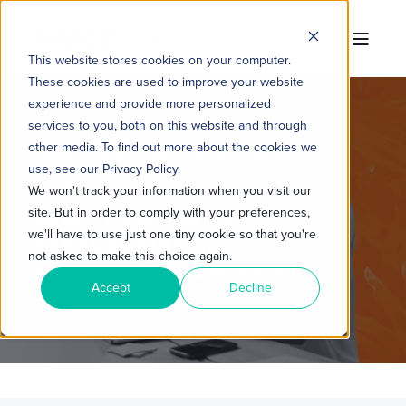
This website stores cookies on your computer.
These cookies are used to improve your website
experience and provide more personalized
services to you, both on this website and through
other media. To find out more about the cookies we
TROPICAL HUB
5 DE FEV. DE 2024 11:00:00
use, see our Privacy Policy.
6 MIN READ
We won't track your information when you visit our
site. But in order to comply with your preferences,
QUAIS AS MELHORES
we'll have to use just one tiny cookie so that you're
FERRAMENTAS DE
not asked to make this choice again.
PRODUTIVIDADE PARA SUA
Accept
Decline
EQUIPE