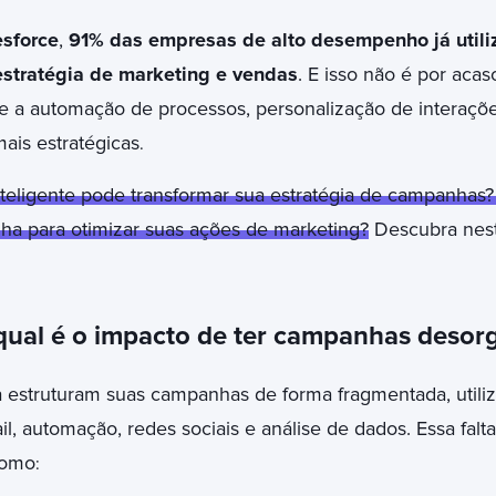
esforce
,
91% das empresas de alto desempenho já uti
estratégia de marketing e vendas
. E isso não é por ac
e a automação de processos, personalização de interaçõe
ais estratégicas
.
ligente pode transformar sua estratégia de campanhas?
ha para otimizar suas ações de marketing?
Descubra neste
ual é o impacto de ter campanhas desor
 estruturam suas campanhas de forma fragmentada, utiliz
l, automação, redes sociais e análise de dados. Essa falta
como
: