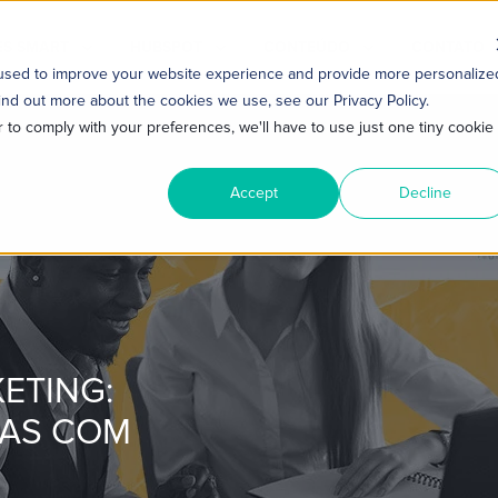
S SMART
HUBSPOT
CONTEÚDO
CONTATO
 used to improve your website experience and provide more personalize
ind out more about the cookies we use, see our Privacy Policy.
r to comply with your preferences, we'll have to use just one tiny cookie
Accept
Decline
ETING:
AS COM