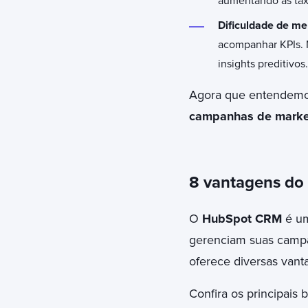
aumentando as tax
Dificuldade de me
acompanhar KPIs.
insights preditivos.
Agora que entendemo
campanhas de marke
8 vantagens do
O
HubSpot CRM
é um
gerenciam suas campan
oferece diversas vanta
Confira os principais 