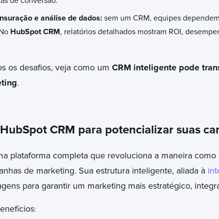
as de conversão.
nsuração e análise de dados:
sem um CRM, equipes dependem d
 No
HubSpot CRM
, relatórios detalhados mostram ROI, desemp
s os desafios, veja como um
CRM inteligente pode tran
ting
.
 HubSpot CRM para potencializar suas c
a plataforma completa que revoluciona a maneira como 
has de marketing. Sua estrutura inteligente, aliada à
int
gens para garantir um marketing mais estratégico, integr
benefícios
: