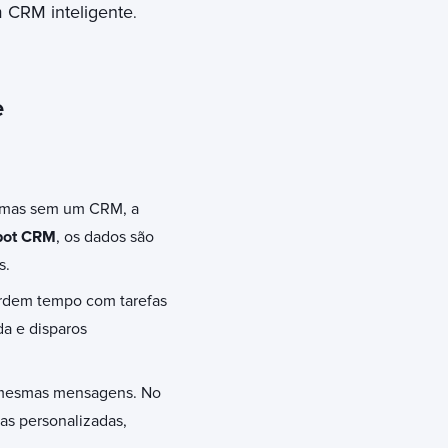
 CRM inteligente
.
e
, mas sem um CRM, a
ot CRM
, os dados são
s.
rdem tempo com tarefas
da e disparos
 mesmas mensagens. No
as personalizadas,