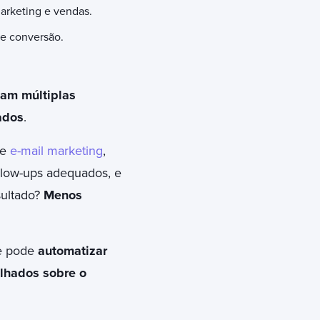
arketing e vendas.
de conversão.
zam múltiplas
ados
.
 e
e-mail marketing
,
llow-ups adequados, e
sultado?
Menos
pe pode
automatizar
alhados sobre o