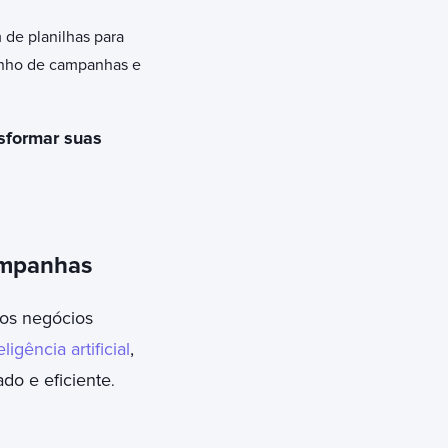
e planilhas para
enho de campanhas e
sformar suas
ampanhas
os negócios
eligência artificial
,
ado e eficiente
.