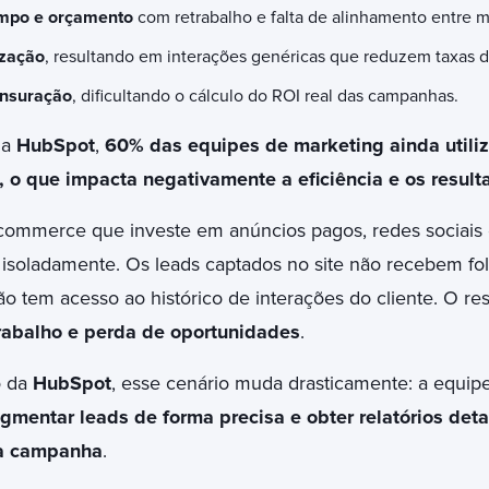
empo e orçamento
com retrabalho e falta de alinhamento entre m
ização
, resultando em interações genéricas que reduzem taxas 
ensuração
, dificultando o cálculo do ROI real das campanhas.
da
HubSpot
,
60% das equipes de marketing ainda utili
, o que impacta negativamente a eficiência e os result
commerce que investe em anúncios pagos, redes sociais
isoladamente. Os leads captados no site não recebem fo
o tem acesso ao histórico de interações do cliente. O re
rabalho e perda de oportunidades
.
 da
HubSpot
, esse cenário muda drasticamente: a equi
egmentar leads de forma precisa e obter relatórios det
a campanha
.