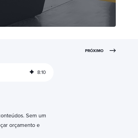
PRÓXIMO
8
:
10
s conteúdos. Sem um
içar orçamento e