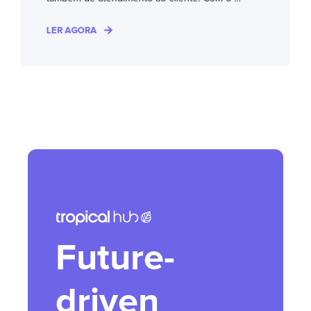
LER AGORA
Future-
driven