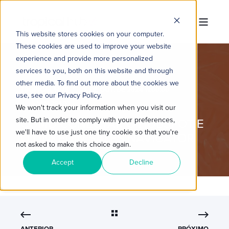
This website stores cookies on your computer.
These cookies are used to improve your website
experience and provide more personalized
services to you, both on this website and through
other media. To find out more about the cookies we
TROPICAL HUB
28 DE OUT. DE 2024 11:00:00
use, see our Privacy Policy.
6 MIN READ
We won't track your information when you visit our
site. But in order to comply with your preferences,
COMO CONECTAR O HUBSPOT E
we'll have to use just one tiny cookie so that you're
O LINKEDIN SALES NAVIGATOR
not asked to make this choice again.
Accept
Decline
ANTERIOR
PRÓXIMO