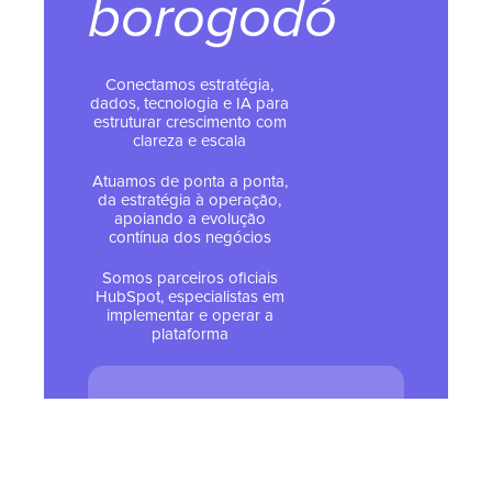
borogodó
Conectamos estratégia,
dados, tecnologia e IA para
estruturar crescimento com
clareza e escala
Atuamos de ponta a ponta,
da estratégia à operação,
apoiando a evolução
contínua dos negócios
Somos parceiros oficiais
HubSpot, especialistas em
implementar e operar a
plataforma
© 2026 Todos os direitos
reservados - Tropical Hub
Política de Privacidade