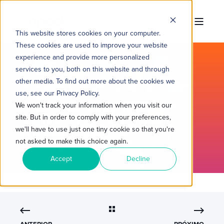
This website stores cookies on your computer.
These cookies are used to improve your website
experience and provide more personalized
services to you, both on this website and through
other media. To find out more about the cookies we
TROPICAL HUB
20/02/2023 10:00:00
3 MIN READ
use, see our Privacy Policy.
O QUE SÃO AS INTEGRAÇÕES
We won't track your information when you visit our
site. But in order to comply with your preferences,
NATIVAS HUBSPOT E QUAIS
we'll have to use just one tiny cookie so that you're
SUAS VANTAGENS?
not asked to make this choice again.
Accept
Decline