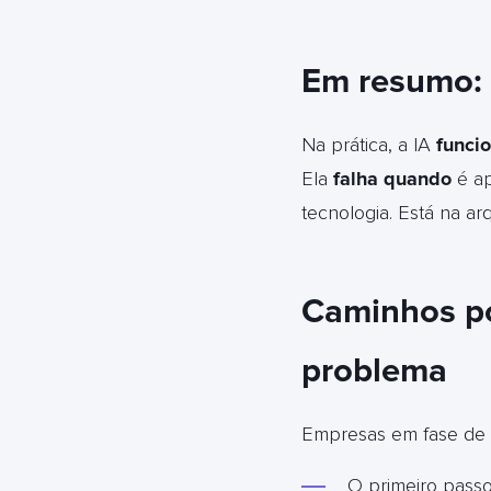
Em resumo: 
Na prática, a IA
funci
Ela
falha quando
é ap
tecnologia. Está na arq
Caminhos po
problema
Empresas em fase de c
O primeiro pass