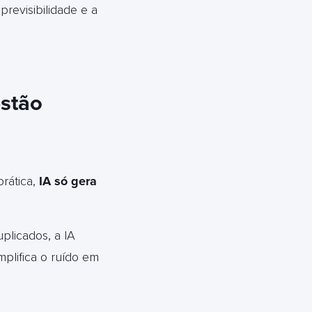
revisibilidade e a
estão
prática,
IA só gera
licados, a IA
plifica o ruído em