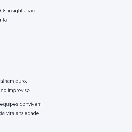
Os insights não
nta.
balham duro,
no improviso.
s equipes convivem
ia vira ansiedade