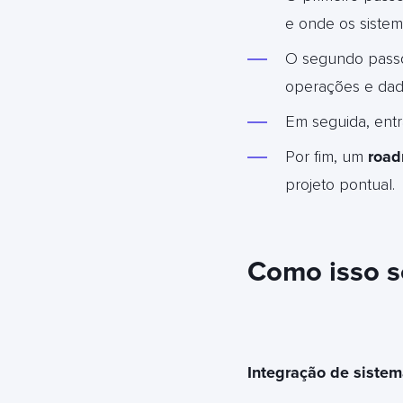
e onde os siste
O segundo pass
operações e dado
Em seguida, ent
Por fim, um
road
projeto pontual
.
Como isso s
Integração de sistem