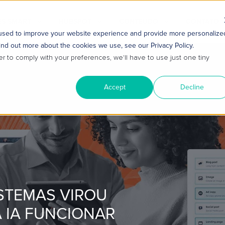
S SMART
HUBSPOT
CONTEÚDO
CONTATO
 used to improve your website experience and provide more personalize
ind out more about the cookies we use, see our Privacy Policy.
er to comply with your preferences, we'll have to use just one tiny
Accept
Decline
ISTEMAS VIROU
A IA FUNCIONAR