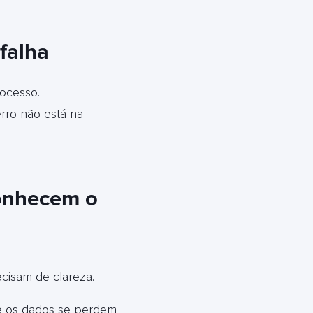
falha
rocesso.
rro não está na
onhecem o
cisam de clareza.
de os dados se perdem