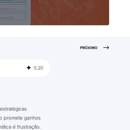
PRÓXIMO
5
:
20
estratégicas.
do promete ganhos
ática é frustração
.