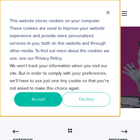
This website stores cookies on your computer.
These cookies are used to improve your website
experience and provide more personalized
services to you, both on this website and through
other media. To find out more about the cookies we
TROPICAL HUB
15/04/2019 17:00:00
7 MIN READ
use, see our Privacy Policy.
MELHORES PRÁTICAS PARA
We won't track your information when you visit our
site. But in order to comply with your preferences,
IMPLEMENTAÇÃO HUBSPOT E
we'll have to use just one tiny cookie so that you're
INBOUND
not asked to make this choice again.
Accept
Decline