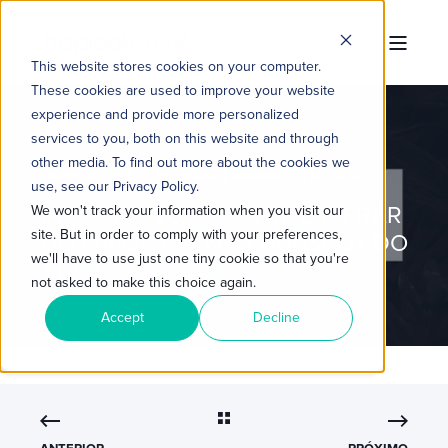
This website stores cookies on your computer.
These cookies are used to improve your website
experience and provide more personalized
services to you, both on this website and through
other media. To find out more about the cookies we
TROPICAL HUB
30/08/2023 11:00:00
4 MIN READ
use, see our Privacy Policy.
INBOUND 2023: O QUE ESPERAR
We won't track your information when you visit our
site. But in order to comply with your preferences,
DO MAIOR EVENTO HUBSPOT DO
we'll have to use just one tiny cookie so that you're
ANO?
not asked to make this choice again.
Accept
Decline