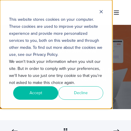
This website stores cookies on your computer.
These cookies are used to improve your website
experience and provide more personalized
services to you, both on this website and through
other media. To find out more about the cookies we
TROPICAL HUB
18 DE AGO. DE 2025 11:00:00
use, see our Privacy Policy.
3 MIN READ
We won't track your information when you visit our
site. But in order to comply with your preferences,
PODCAST NO MARKETING HUB:
we'll have to use just one tiny cookie so that you're
TRANSFORME AUDIÊNCIA EM
not asked to make this choice again.
LEADS QUALIFICADOS
Accept
Decline