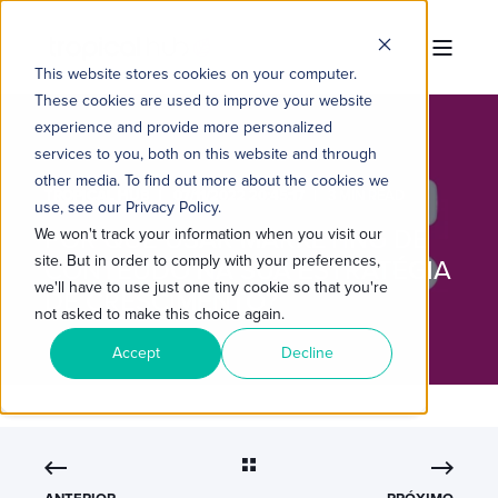
This website stores cookies on your computer.
These cookies are used to improve your website
experience and provide more personalized
services to you, both on this website and through
other media. To find out more about the cookies we
TROPICAL HUB
07/11/2022 20:45:17
3 MIN READ
use, see our Privacy Policy.
POR QUE USAR MARKETING DE
We won't track your information when you visit our
site. But in order to comply with your preferences,
CONTEÚDO NA SUA ESTRATÉGIA
we'll have to use just one tiny cookie so that you're
DE CRESCIMENTO?
not asked to make this choice again.
Accept
Decline