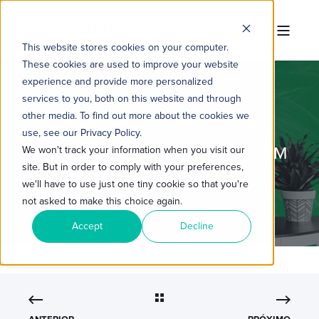
This website stores cookies on your computer.
These cookies are used to improve your website
experience and provide more personalized
services to you, both on this website and through
other media. To find out more about the cookies we
TROPICAL HUB
18/12/2023 11:00:00
5 MIN READ
use, see our Privacy Policy.
PROSPECÇÃO DE CLIENTES COM
We won't track your information when you visit our
site. But in order to comply with your preferences,
FERRAMENTAS DE ALTA
we'll have to use just one tiny cookie so that you're
PERFORMANCE
not asked to make this choice again.
Accept
Decline