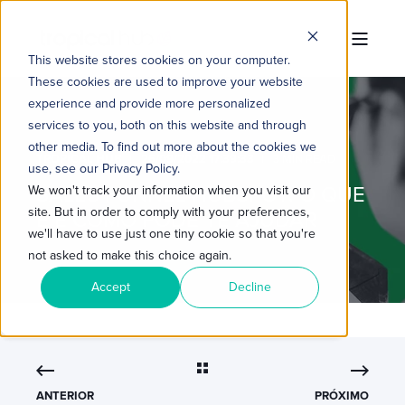
This website stores cookies on your computer.
These cookies are used to improve your website
experience and provide more personalized
services to you, both on this website and through
other media. To find out more about the cookies we
TROPICAL HUB
26/09/2022 17:39:33
3 MIN READ
use, see our Privacy Policy.
SALES FUNNEL HUBSPOT: O QUE
We won't track your information when you visit our
site. But in order to comply with your preferences,
É E COMO PODE TE AJUDAR
we'll have to use just one tiny cookie so that you're
not asked to make this choice again.
Accept
Decline
ANTERIOR
PRÓXIMO